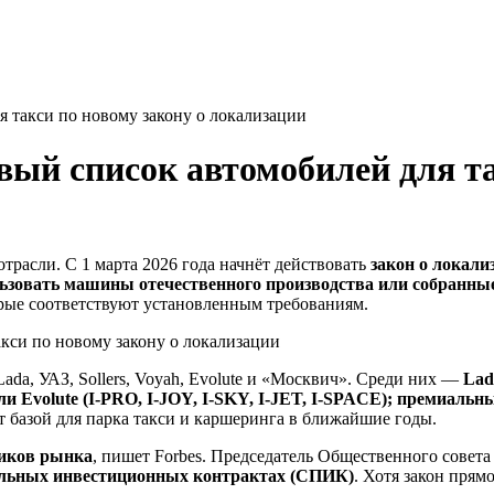
 такси по новому закону о локализации
ый список автомобилей для та
трасли. С 1 марта 2026 года начнёт действовать
закон о локали
ьзовать машины отечественного производства или собранны
рые соответствуют установленным требованиям.
da, УАЗ, Sollers, Voyah, Evolute и «Москвич». Среди них —
Lad
ли Evolute (I-PRO, I-JOY, I-SKY, I-JET, I-SPACE); премиальн
т базой для парка такси и каршеринга в ближайшие годы.
ников рынка
, пишет Forbes. Председатель Общественного совет
иальных инвестиционных контрактах (СПИК)
. Хотя закон прям