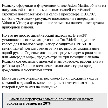
Коляску оформили в фирменном стиле Aston Martin: обивка из
натуральной кожи и премиальных тканей со стёганой
строчкой повторяет мотивы салона кроссовера DBX707,
колёса с «сотовым» рисунком вдохновлены гиперкарами
Valour и Victor, а декоративные элементы напоминают детали
приборной панели.
Но это не просто дизайнерский аксессуар. В egg3®
установлена система амортизации Tru-Ride® и крупные
колёса для плавного хода, капор с защитой UPF 50+ и
вентиляцией, регулируемая ручка по высоте, складывание
одной рукой. Сиденье можно развернуть лицом к родителю
или «вперёд в мир», предусмотрены три позиции наклона.
Коляска совместима с люлькой и автокреслом, рассчитана на
ребёнка до 25 кг, а в комплект входят аксессуары вроде
дождевика и москитной сетки.
Минусы тоже очевидны: вес около 15 кг, сложный уход за
кожаной отделкой и, конечно, цена, значительная часть
которой идёт за имя на шильдике
Такси на перепутье: закон о локализации может
сократить рынок на 20%