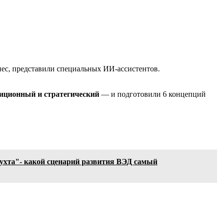
с, представили специальных ИИ-ассистентов.
иционный и стратегический
— и подготовили 6 концепций
бухта"- какой сценарий развития ВЭД самый