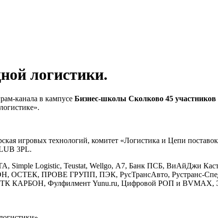
дной логистики.
грам-канала в кампусе
Бизнес-школы Сколково 45 участников
логистике».
ерская игровых технологий, комитет «Логистика и Цепи поста
CLUB 3PL.
A, Simple Logistic, Teustat, Wellgo, А7, Банк ПСБ, ВиАйДжи К
ОЗОН, ОСТЕК, ПРОВЕ ГРУПП, ПЭК, РусТрансАвто, Рустранс-Сп
КАРБОН, Фулфилмент Yunu.ru, Цифровой РОП и BVMAX, Эвр
логистики»