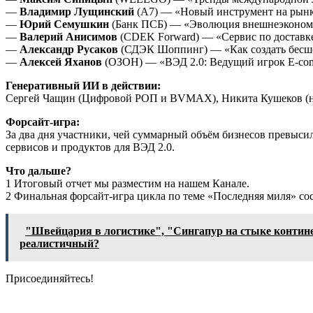
—
Владимир Лущинский
(А7) — «Новый инструмент на рынк
—
Юрий Семушкин
(Банк ПСБ) — «Эволюция внешнеэкономич
—
Валерий Анисимов
(CDEK Forward) — «Сервис по доставке
—
Александр Русаков
(СДЭК Шоппинг) — «Как создать бесшов
—
Алексей Яханов
(ОЗОН) — «ВЭД 2.0: Ведущий игрок E-com
Генеративный ИИ в действии:
Сергей Чащин (Цифровой РОП и BVMAX), Никита Кушеков (нИ
Форсайт-игра:
За два дня участники, чей суммарный объём бизнесов превысил
сервисов и продуктов для ВЭД 2.0.
Что дальше?
1 Итоговый отчет мы разместим на нашем Канале.
2 Финальная форсайт-игра цикла по теме «Последняя миля» сос
"Швейцария в логистике", "Сингапур на стыке контине
реалистичный?
Присоединяйтесь!