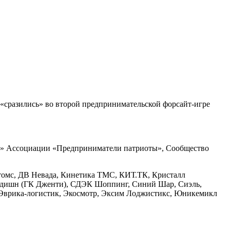
«сразились» во второй предпринимательской форсайт-игре
вок» Ассоциации «Предприниматели патриоты», Сообщество
астомс, ДВ Невада, Кинетика ТМС, КИТ.ТК, Кристалл
едишн (ГК Дженти), СДЭК Шоппинг, Синий Шар, Сиэль,
ика-логистик, Экосмотр, Эксим Лоджистикс, Юникемикл