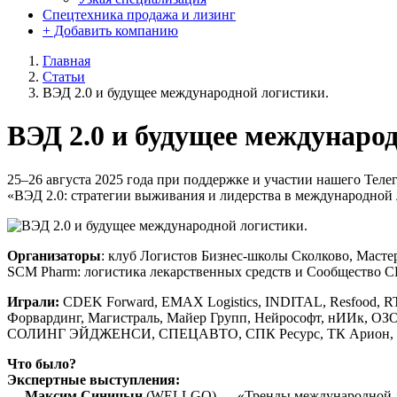
Спецтехника продажа и лизинг
+ Добавить компанию
Главная
Статьи
ВЭД 2.0 и будущее международной логистики.
ВЭД 2.0 и будущее междунаро
25–26 августа 2025 года при поддержке и участии нашего Теле
«ВЭД 2.0: стратегии выживания и лидерства в международной 
Организаторы
: клуб Логистов Бизнес-школы Сколково, Маст
SCM Pharm: логистика лекарственных средств и Сообщество 
Играли:
CDEK Forward, EMAX Logistics, INDITAL, Resfood, RT
Форвардинг, Магистраль, Майер Групп, Нейрософт, нИИк, 
СОЛИНГ ЭЙДЖЕНСИ, СПЕЦАВТО, СПК Ресурс, ТК Арион, ТК 
Что было?
Экспертные выступления:
—
Максим Синицын
(WELLGO) — «Тренды международной 