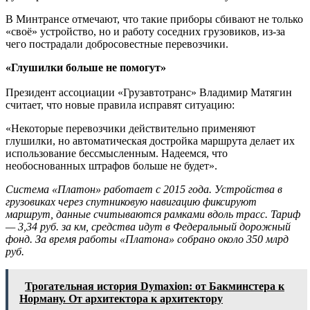
В Минтрансе отмечают, что такие приборы сбивают не только
«своё» устройство, но и работу соседних грузовиков, из-за
чего пострадали добросовестные перевозчики.
«Глушилки больше не помогут»
Президент ассоциации «Грузавтотранс» Владимир Матягин
считает, что новые правила исправят ситуацию:
«Некоторые перевозчики действительно применяют
глушилки, но автоматическая достройка маршрута делает их
использование бессмысленным. Надеемся, что
необоснованных штрафов больше не будет».
Система «Платон» работает с 2015 года. Устройства в
грузовиках через спутниковую навигацию фиксируют
маршрут, данные считываются рамками вдоль трасс. Тариф
— 3,34 руб. за км, средства идут в Федеральный дорожный
фонд. За время работы «Платона» собрано около 350 млрд
руб.
Трогательная история Dymaxion: от Бакминстера к
Норману. От архитектора к архитектору