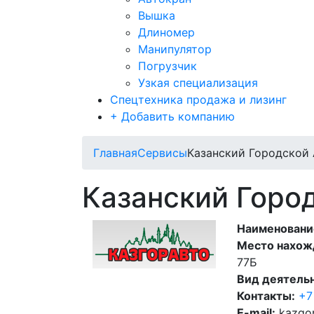
Вышка
Длиномер
Манипулятор
Погрузчик
Узкая специализация
Спецтехника продажа и лизинг
+ Добавить компанию
Главная
Сервисы
Казанский Городской
Казанский Горо
Наименовани
Место нахож
77Б
Вид деятель
Контакты:
+7
E-mail:
kazgo